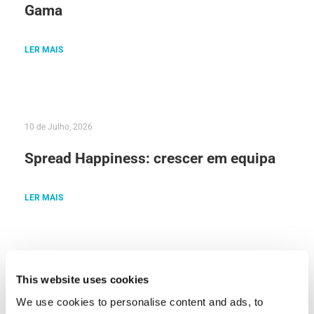
Gama
LER MAIS
10 de Julho, 2026
Spread Happiness: crescer em equipa
LER MAIS
25 de Junho, 2026
This website uses cookies
We use cookies to personalise content and ads, to
Dia de Embarque num Cruzeiro: O Que