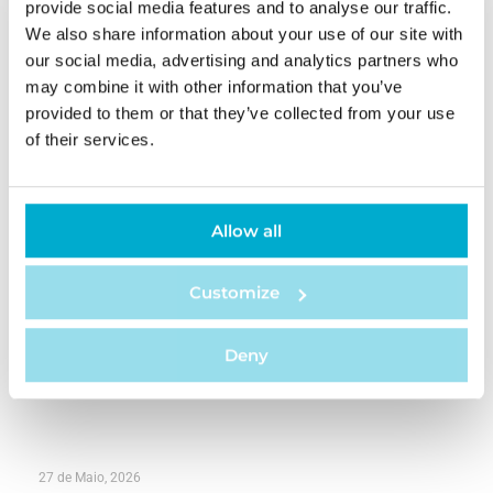
provide social media features and to analyse our traffic.
Acontece nos Bastidores?
We also share information about your use of our site with
our social media, advertising and analytics partners who
may combine it with other information that you’ve
LER MAIS
provided to them or that they’ve collected from your use
of their services.
5 de Junho, 2026
Allow all
Sustentabilidade para Além do
Ambiente: Pessoas e Comunidades
Customize
Deny
LER MAIS
27 de Maio, 2026