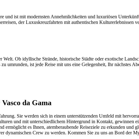
ere und ist mit modernsten Annehmlichkeiten und luxuriösen Unterkünf
rreisen, der Luxuskreuzfahrten mit authentischen Kulturerlebnissen ve
 Welt. Ob idyllische Strände, historische Städte oder exotische Lands
s zu umrunden, ist jede Reise mit uns eine Gelegenheit, Ihr nächstes 
er Vasco da Gama
fahrung. Sie werden sich in einem unterstützenden Umfeld mit hervor
lturen und mit unterschiedlichem Hintergrund in Kontakt, gewinnen ei
d ermöglicht es Ihnen, atemberaubende Reiseziele zu erkunden und gle
unserer dynamischen Crew zu werden. Kommen Sie zu uns an Bord der M