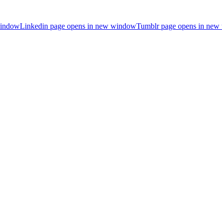
window
Linkedin page opens in new window
Tumblr page opens in ne