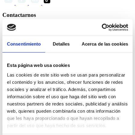
Contactarnos
Rua de Miragaia 103 4050-387 Porto, Portugal
Consentimiento
Detalles
Acerca de las cookies
Rua Dr. Brito Câmara, 20-2º, Sala C, 9000-039
Funchal, Madeira, Portugal
Esta página web usa cookies
info@mysticocean.de
Las cookies de este sitio web se usan para personalizar
+351 223 402 500
el contenido y los anuncios, ofrecer funciones de redes
sociales y analizar el tráfico. Además, compartimos
Póngase en contacto con nosotros para obtener más
información sobre el uso que haga del sitio web con
información.
nuestros partners de redes sociales, publicidad y análisis
Juntos, navegamos hacia nuevos horizontes.
web, quienes pueden combinarla con otra información
que les haya proporcionado o que hayan recopilado a
Name
(Obligatorio)
partir del uso que haya hecho de sus servicios.
E-mail
(Obligatorio)