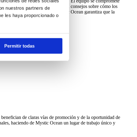
 funciones de redes sociales
ca y proyectos de conservación marina. El equipo se compromete
oambientales de la compañía, ofrecen consejos sobre cómo los
con nuestros partners de
rzos colectivos, el equipo de Mystic Ocean garantiza que la
ue les haya proporcionado o
dades a las que sirve.
Permitir todas
 benefician de claras vías de promoción y de la oportunidad de
onales, haciendo de Mystic Ocean un lugar de trabajo único y