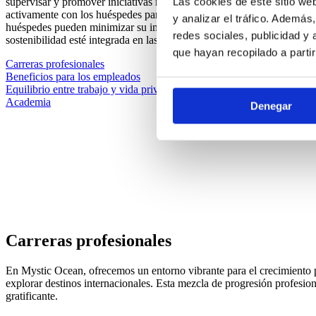
Las cookies de este sitio we
supervisar y promover iniciativas medioambientales. Estos equipos dir
activamente con los huéspedes para promover la concienciación sobre 
y analizar el tráfico. Ademá
huéspedes pueden minimizar su impacto y fomentan la participación en
redes sociales, publicidad y
sostenibilidad esté integrada en las operaciones y la cultura de la co
que hayan recopilado a parti
Carreras profesionales
Beneficios para los empleados
Equilibrio entre trabajo y vida privada
Academia
Denegar
Carreras profesionales
En Mystic Ocean, ofrecemos un entorno vibrante para el crecimiento p
explorar destinos internacionales. Esta mezcla de progresión profesio
gratificante.