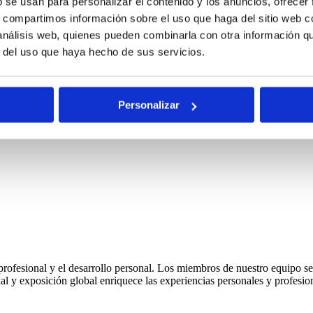
b se usan para personalizar el contenido y los anuncios, ofrecer
igen iniciativas como la reducción de residuos, la eficiencia energéti
la sostenibilidad. Proporcionan información sobre las iniciativas medi
s, compartimos información sobre el uso que haga del sitio web 
 actividades respetuosas con el medioambiente. A través de estos esfue
 análisis web, quienes pueden combinarla con otra información q
mpañía, creando un impacto positivo en el medioambiente y en las comuni
r del uso que haya hecho de sus servicios.
Personalizar
rofesional y el desarrollo personal. Los miembros de nuestro equipo se
nal y exposición global enriquece las experiencias personales y profesi