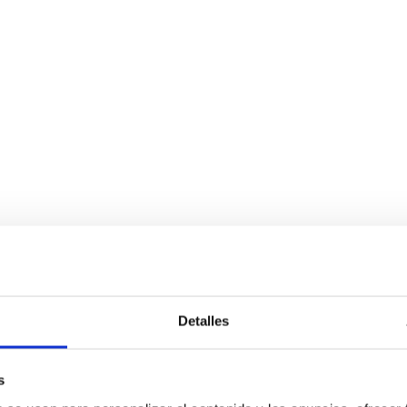
Detalles
s
sfuerzos de sostenibilidad a través de acciones e iniciativas colecti