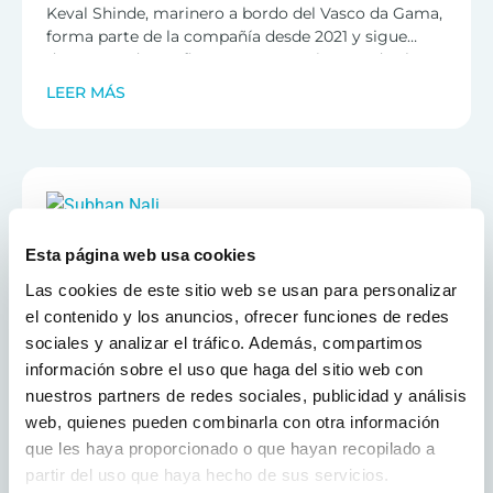
Keval Shinde, marinero a bordo del Vasco da Gama,
forma parte de la compañía desde 2021 y sigue
demostrando confianza y constancia en todos los
Con varios años de experiencia en el mar, afronta
aspectos de su función.
LEER MÁS
sus responsabilidades con disciplina y orgullo,
contribuyendo a operaciones de cubierta seguras y
eficientes.
Originario de la India, Keval es un esposo y padre
dedicado, y encuentra en su familia, y en el tiempo
que pasa con ella en casa, una fuente constante de
motivación.
Su actitud positiva, sólida ética de trabajo y
Enero 2026
disponibilidad permanente reflejan los valores de
Esta página web usa cookies
Subhan Nali
Mystic Ocean, haciendo que este reconocimiento
Las cookies de este sitio web se usan para personalizar
como Empleado del Mes sea plenamente merecido.
Concentrado, resiliente y discretamente fiable,
el contenido y los anuncios, ofrecer funciones de redes
Subhan, Cocinero de 2ª a bordo del Vasco da Gama,
sociales y analizar el tráfico. Además, compartimos
destaca como una presencia constante y positiva
información sobre el uso que haga del sitio web con
en la cocina.
Trabajando principalmente en la sección de
nuestros partners de redes sociales, publicidad y análisis
LEER MÁS
entremetier, garantiza de forma constante
web, quienes pueden combinarla con otra información
guarniciones y opciones vegetarianas de gran
que les haya proporcionado o que hayan recopilado a
calidad, tanto para el bistró como para el
Su capacidad de adaptación, su sólida ética de
partir del uso que haya hecho de sus servicios.
restaurante principal, incluso cuando se enfrenta a