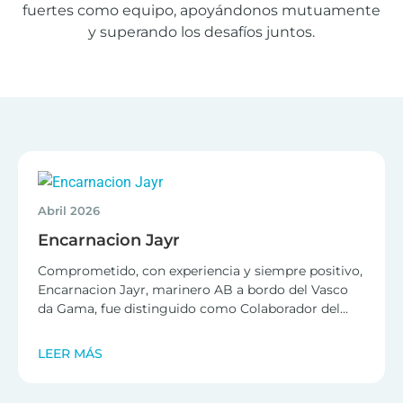
fuertes como equipo, apoyándonos mutuamente
y superando los desafíos juntos.
Abril 2026
Encarnacion Jayr
Comprometido, con experiencia y siempre positivo,
Encarnacion Jayr, marinero AB a bordo del Vasco
da Gama, fue distinguido como Colaborador del
Mes de abril, en reconocimiento a su dedicación y a
Trabajando en el mar desde 2006, Jayr ha
su sólida ética de trabajo.
LEER MÁS
construido una trayectoria marcada por la
profesionalidad, la fiabilidad y la pasión por su
función.
Natural de Floridablanca, encuentra una motivación